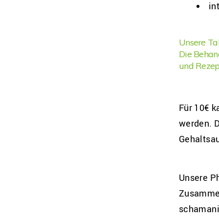
in
Unsere Tak
Die Behand
und Rezep
Für 10€ k
werden. D
Gehaltsau
Unsere Ph
Zusammena
schamani