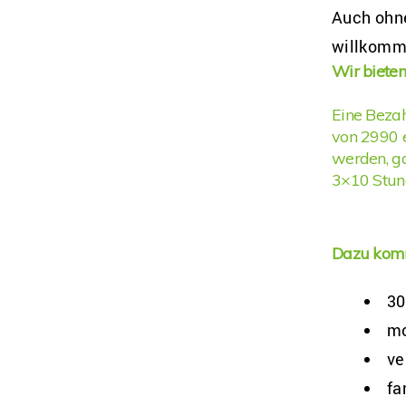
Auch ohne
willkomm
Wir bieten
Eine Beza
von 2990 e
werden, ga
3×10 Stun
Dazu kom
30
mo
ve
fa