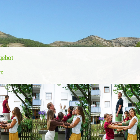
gebot
: