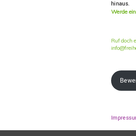
hinaus.
Werde ein 
Ruf doch e
info@freihe
Bewer
Impress