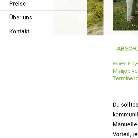
Preise
Über uns
Kontakt
– AB SOF
eine/n Phys
Minijob vo
Termine i
Du sollte
kommunik
Manuelle 
Vorteil, 